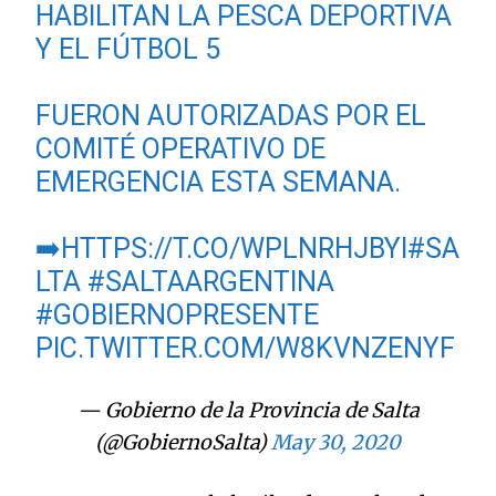
HABILITAN LA PESCA DEPORTIVA
Y EL FÚTBOL 5
FUERON AUTORIZADAS POR EL
COMITÉ OPERATIVO DE
EMERGENCIA ESTA SEMANA.
➡️
HTTPS://T.CO/WPLNRHJBYI
#SA
LTA
#SALTAARGENTINA
#GOBIERNOPRESENTE
PIC.TWITTER.COM/W8KVNZENYF
— Gobierno de la Provincia de Salta
(@GobiernoSalta)
May 30, 2020