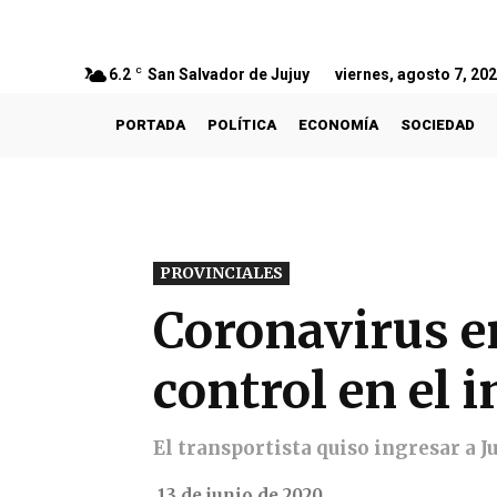
6.2
C
San Salvador de Jujuy
viernes, agosto 7, 20
PORTADA
POLÍTICA
ECONOMÍA
SOCIEDAD
PROVINCIALES
Coronavirus en
control en el i
El transportista quiso ingresar a J
13 de junio de 2020