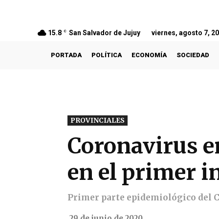
15.8
C
San Salvador de Jujuy
viernes, agosto 7, 2
PORTADA
POLÍTICA
ECONOMÍA
SOCIEDAD
PROVINCIALES
Coronavirus en
en el primer 
Primer parte epidemiológico del C
29 de junio de 2020