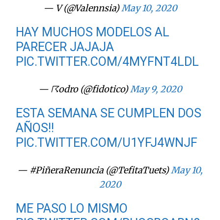
— V (@Valennsia)
May 10, 2020
HAY MUCHOS MODELOS AL
PARECER JAJAJA
PIC.TWITTER.COM/4MYFNT4LDL
— ☈odro (@fidotico)
May 9, 2020
ESTA SEMANA SE CUMPLEN DOS
AÑOS!!
PIC.TWITTER.COM/U1YFJ4WNJF
— #PiñeraRenuncia (@TefitaTuets)
May 10,
2020
ME PASO LO MISMO