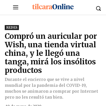
REDES
Compró un auricular por
Wish, una tienda virtual
china, y le llegó una
tanga, mirá los insólitos
productos
Durante el encierro que se vive a nivel
mundial por la pandemia del COVID-19,
muchos se animaron a comprar por Internet
pero no les resultó tan bien.