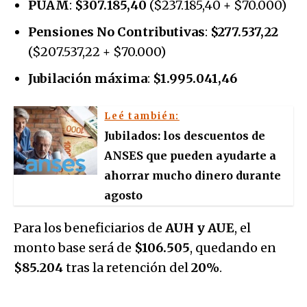
PUAM
:
$307.185,40
($237.185,40 + $70.000)
Pensiones No Contributivas
:
$277.537,22
($207.537,22 + $70.000)
Jubilación máxima
:
$1.995.041,46
Leé también:
Jubilados: los descuentos de
ANSES que pueden ayudarte a
ahorrar mucho dinero durante
agosto
Para los beneficiarios de
AUH y AUE
, el
monto base será de
$106.505
, quedando en
$85.204
tras la retención del
20%
.