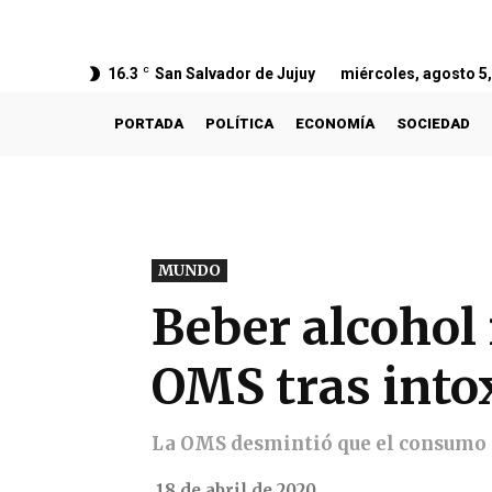
16.3
C
San Salvador de Jujuy
miércoles, agosto 5
PORTADA
POLÍTICA
ECONOMÍA
SOCIEDAD
MUNDO
Beber alcohol 
OMS tras into
La OMS desmintió que el consumo d
18 de abril de 2020