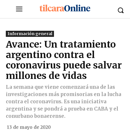
Información general
Avance: Un tratamiento
argentino contra el
coronavirus puede salvar
millones de vidas
La semana que viene comenzará una de las
investigaciones más promisorias en la lucha
contra el coronavirus. Es una iniciativa
argentina y se pondrá a prueba en CABA y el
conurbano bonaerense.
13 de mayo de 2020