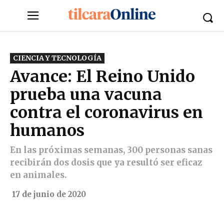
CIENCIA Y TECNOLOGÍA
Avance: El Reino Unido
prueba una vacuna
contra el coronavirus en
humanos
En las próximas semanas, 300 personas sanas
recibirán dos dosis que ya resultó ser eficaz
en animales.
17 de junio de 2020