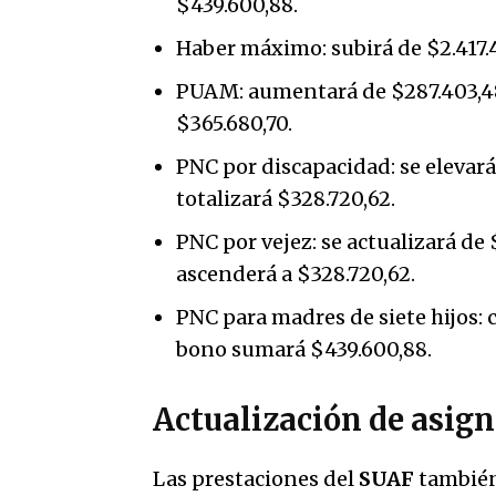
$439.600,88.
Haber máximo: subirá de $2.417.4
PUAM: aumentará de $287.403,48 
$365.680,70.
PNC por discapacidad: se elevará
totalizará $328.720,62.
PNC por vejez: se actualizará de 
ascenderá a $328.720,62.
PNC para madres de siete hijos: 
bono sumará $439.600,88.
Actualización de asign
Las prestaciones del
SUAF
también