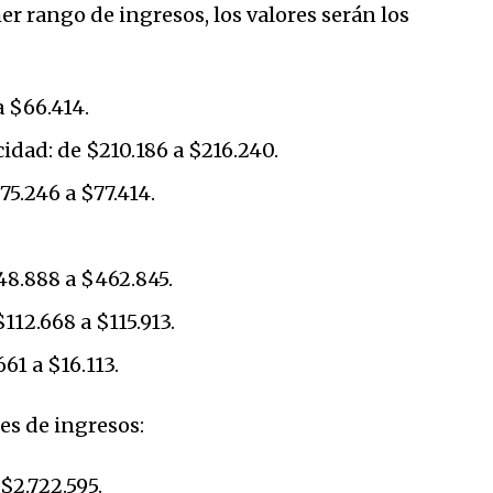
er rango de ingresos, los valores serán los
a $66.414.
idad: de $210.186 a $216.240.
5.246 a $77.414.
8.888 a $462.845.
12.668 a $115.913.
61 a $16.113.
pes de ingresos:
$2.722.595.