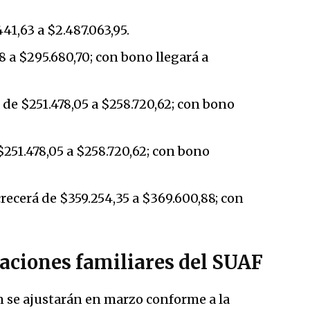
41,63 a $2.487.063,95.
a $295.680,70; con bono llegará a
 de $251.478,05 a $258.720,62; con bono
$251.478,05 a $258.720,62; con bono
crecerá de $359.254,35 a $369.600,88; con
aciones familiares del SUAF
 se ajustarán en marzo conforme a la