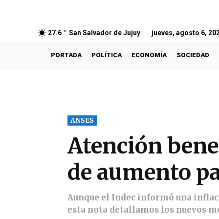
27.6
C
San Salvador de Jujuy
jueves, agosto 6, 20
PORTADA
POLÍTICA
ECONOMÍA
SOCIEDAD
ANSES
Atención bene
de aumento p
Aunque el Indec informó una inflac
esta nota detallamos los nuevos m