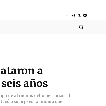
mataron a
 seis años
rupo de al menos ocho personas a la
tacó a su hijo es la misma que