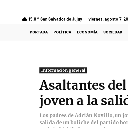
15.8
C
San Salvador de Jujuy
viernes, agosto 7, 2
PORTADA
POLÍTICA
ECONOMÍA
SOCIEDAD
Información general
Asaltantes del
joven a la sal
Los padres de Adrián Novillo, un j
salida de un boliche del partido b