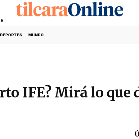
26
DEPORTES
MUNDO
to IFE? Mirá lo que di
Ú