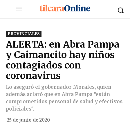
PROVINCIALES
ALERTA: en Abra Pampa
y Caimancito hay niños
contagiados con
coronavirus
Lo aseguró el gobernador Morales, quien
además aclaró que en Abra Pampa "están
comprometidos personal de salud y efectivos
policiales".
25 de junio de 2020