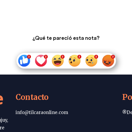
¿Qué te pareció esta nota?
e
Contacto
Po
info@tilcaraonline.com
®De
juy,
re