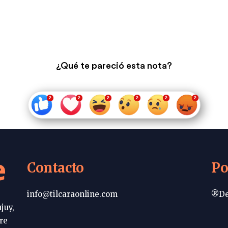
¿Qué te pareció esta nota?
e
Contacto
Po
info@tilcaraonline.com
®De
juy,
re